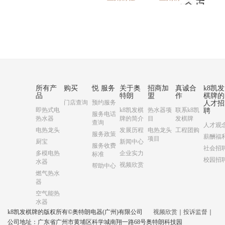
所有产
购买
悦 服务
关于奥
招商加
真诚合
k8凯发
品
特朗
盟
作
棋牌的
门店查询
预约服务
人才招
即热式电
k8凯发棋
热水器项
联系k8凯
聘
服务电话
热水器
牌的简介
目
发棋牌
查询
人才观
电热龙头
发展历程
电热龙头
工程团购
服务政策
薪酬福
项目
厨宝
新闻中心
服务收费
社会招
多模电热
企业实力
标准
校园招
水器
视频欣赏
帮助中心
燃气热水
器
空气能热
水器
k8凯发棋牌的版权所有©奥特朗电器(广州)有限公司
视频欣赏
｜
投诉监督
｜
公司地址：广东省广州市黄埔区科学城南翔一路68号奥特朗科技园