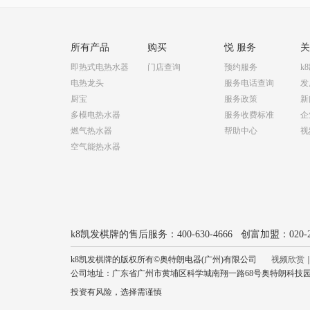
所有产品
购买
悦 服务
即热式电热水器
门店查询
预约服务
k
电热龙头
服务电话查询
发
厨宝
服务政策
新
多模电热水器
服务收费标准
企
燃气热水器
帮助中心
视
空气能热水器
k8凯发棋牌的售后服务：400-630-4666 创富加盟：020-22
k8凯发棋牌的版权所有©奥特朗电器(广州)有限公司
视频欣赏
公司地址：广东省广州市黄埔区科学城南翔一路68号奥特朗科
投资有风险，选择需谨慎