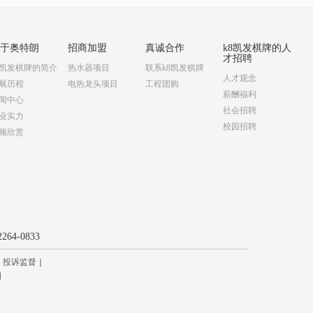
关于奥特朗
招商加盟
真诚合作
k8凯发棋牌的人
才招聘
8凯发棋牌的简介
热水器项目
联系k8凯发棋牌
人才观念
展历程
电热龙头项目
工程团购
薪酬福利
闻中心
社会招聘
业实力
校园招聘
频欣赏
64-0833
｜
投诉监督
｜
技园