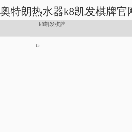
奥特朗热水器k8凯发棋牌官
k8凯发棋牌
f5