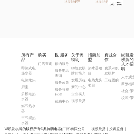
立刻前往
立刻前往
所有产
购买
悦 服务
关于奥
招商加
真诚合
k8凯发
品
特朗
盟
作
棋牌的
门店查询
预约服务
人才招
即热式电
k8凯发棋
热水器项
联系k8凯
聘
服务电话
热水器
牌的简介
目
发棋牌
查询
人才观
电热龙头
发展历程
电热龙头
工程团购
服务政策
薪酬福
项目
厨宝
新闻中心
服务收费
社会招
多模电热
企业实力
标准
校园招
水器
视频欣赏
帮助中心
燃气热水
器
空气能热
水器
k8凯发棋牌的版权所有©奥特朗电器(广州)有限公司
视频欣赏
｜
投诉监督
｜