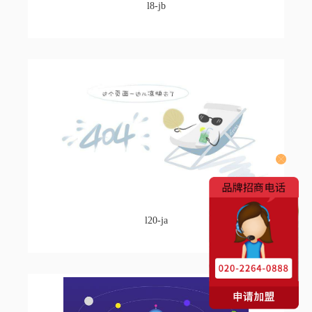
l8-jb
l20-ja