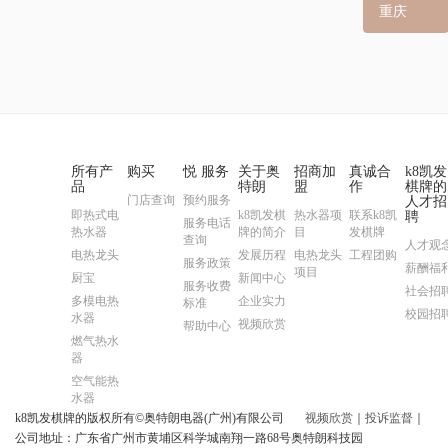
重庆
所有产
购买
悦 服务
关于奥
招商加
真诚合
k8凯发
品
特朗
盟
作
棋牌的
门店查询
预约服务
人才招
即热式电
k8凯发棋
热水器项
联系k8凯
聘
服务电话
热水器
牌的简介
目
发棋牌
查询
人才观
电热龙头
发展历程
电热龙头
工程团购
服务政策
薪酬福
项目
厨宝
新闻中心
服务收费
社会招
多模电热
企业实力
标准
校园招
水器
视频欣赏
帮助中心
燃气热水
器
空气能热
水器
k8凯发棋牌的版权所有©奥特朗电器(广州)有限公司
视频欣赏
｜
投诉监督
｜
公司地址：广东省广州市黄埔区科学城南翔一路68号奥特朗科技园