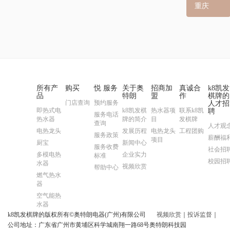
重庆
所有产
购买
悦 服务
关于奥
招商加
真诚合
k8凯发
品
特朗
盟
作
棋牌的
门店查询
预约服务
人才招
即热式电
k8凯发棋
热水器项
联系k8凯
聘
服务电话
热水器
牌的简介
目
发棋牌
查询
人才观
电热龙头
发展历程
电热龙头
工程团购
服务政策
薪酬福
项目
厨宝
新闻中心
服务收费
社会招
多模电热
企业实力
标准
校园招
水器
视频欣赏
帮助中心
燃气热水
器
空气能热
水器
k8凯发棋牌的版权所有©奥特朗电器(广州)有限公司
视频欣赏
｜
投诉监督
｜
公司地址：广东省广州市黄埔区科学城南翔一路68号奥特朗科技园